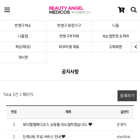
반영구색소
반영구 화장기구
니들
니들캡
반영구부자재
속눈썹연장 & 퍼머
왁싱(제모)
피부미용 재료
도매회원
게시판
공지사항
Total 3건
1 페이지
등록하기
번호
제목
글쓴이
3
뷰티엘젤메디코스 쇼핑몰 리뉴얼하였습니다.
운영자
shortlink
2
단축URL 무료 서비스 안내