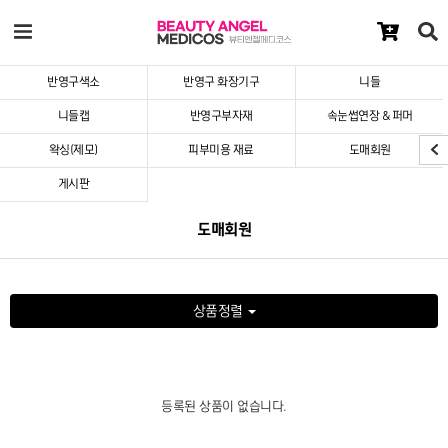
반영구색소
반영구 화장기구
니들
니들캡
반영구부자재
속눈썹연장 & 퍼머
왁싱(제모)
피부미용 재료
도매회원
게시판
도매회원
상품정렬
등록된 상품이 없습니다.