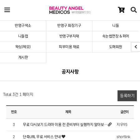
반영구색소
반영구 화장기구
니들
니들캡
반영구부자재
속눈썹연장 & 퍼머
왁싱(제모)
피부미용 재료
도매회원
게시판
공지사항
Total 3건
1 페이지
등록하기
번호
제목
글쓴이
지우95
3
무료 다시보기 드라마 이용 전 준비부터 실행까지 알아보…
shortlink
2
단축URL 무료 서비스 안내