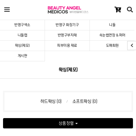
반영구색소
반영구 화장기구
니들
니들캡
반영구부자재
속눈썹연장 & 퍼머
왁싱(제모)
피부미용 재료
도매회원
게시판
왁싱(제모)
하드왁싱 (0)
소프트왁싱 (0)
상품정렬