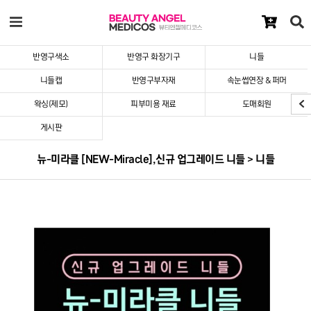
반영구색소
반영구 화장기구
니들
니들캡
반영구부자재
속눈썹연장 & 퍼머
왁싱(제모)
피부미용 재료
도매회원
게시판
뉴-미라클 [NEW-Miracle],신규 업그레이드 니들 > 니들